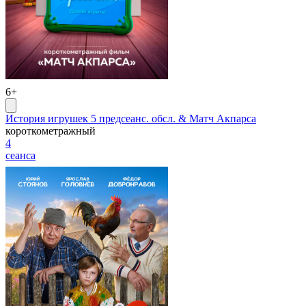
6+
История игрушек 5 предсеанс. обсл. & Матч Акпарса
короткометражный
4
сеанса