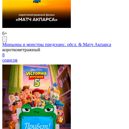
6+
Миньоны и монстры предсеанс. обсл. & Матч Акпарса
короткометражный
8
сеансов